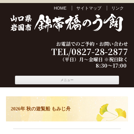
HOME
サイトマップ
リンク
お電話でのご予約・お問い合わせ
TEL/0827-28-2877
（平日）月～金曜日 ※祝日除く
8:30～17:00
コンテ
メニュー
ンツへ
移動
も
み
じ
2026年 秋の遊覧船 もみじ舟
舟