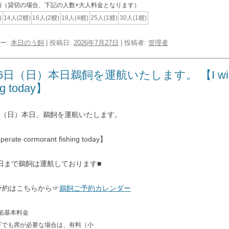
類（貸切の場合、下記の人数×大人料金となります）
)
14人(2艘)
16人(2艘)
18人(4艘)
25人(1艘)
30人(1艘)
ー:
本日のう飼
| 投稿日:
2026年7月27日
|
投稿者:
管理者
6日（日）本日鵜飼を運航いたします。 【I will oper
ng today】
6日（日）本日、鵜飼を運航いたします。
operate cormorant fishing today】
0日まで鵜飼は運航しております■
予約はこちらから☞
鵜飼ご予約カレンダー
船基本料金
下でも席が必要な場合は、有料（小