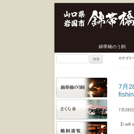
錦帯橋のう飼
検
カテゴリ
索:
7月2
fishi
7月2
【I will 