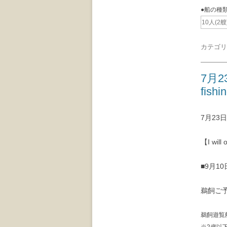
●船の種
10人(2艘
カテゴリ
7月2
fishi
7月2
【I will 
■9月1
鵜飼ご
鵜飼遊覧