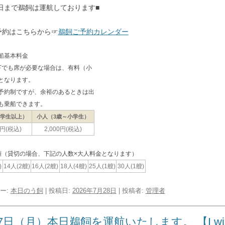
0日まで鵜飼は運航しております■
予約はこちらから☞
鵜飼ご予約カレンダー
船基本料金
下でも席が必要な場合は、有料（小
となります。
予約制ですが、余裕のあるときは出
も乗船できます。
中学生以上）
小人（3歳～小学生）
0円(税込)
2,000円(税込)
類（貸切の場合、下記の人数×大人料金となります）
)
14人(2艘)
16人(2艘)
18人(4艘)
25人(1艘)
30人(1艘)
ー:
本日のう飼
| 投稿日:
2026年7月28日
|
投稿者:
管理者
7日（月）本日鵜飼を運航いたします。 【I will oper