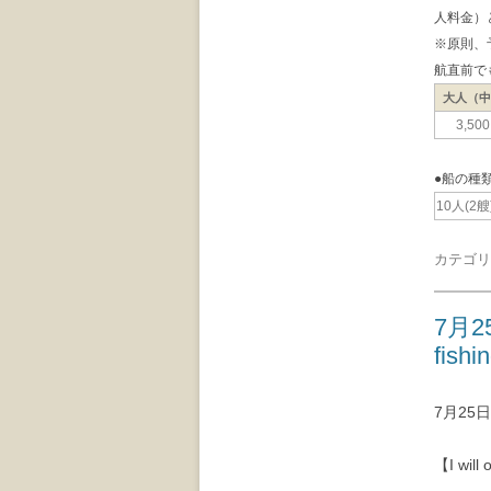
人料金）
※原則、
航直前で
大人（
3,50
●船の種
10人(2艘
カテゴリ
7月2
fishi
7月2
【I will 