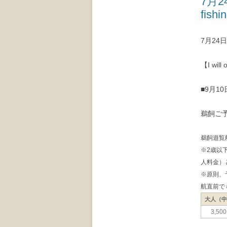
7月2
fishi
7月2
【I will 
■9月1
鵜飼ご
鵜飼遊覧
※2歳以
人料金）
※原則、
航直前で
大人（
3,50