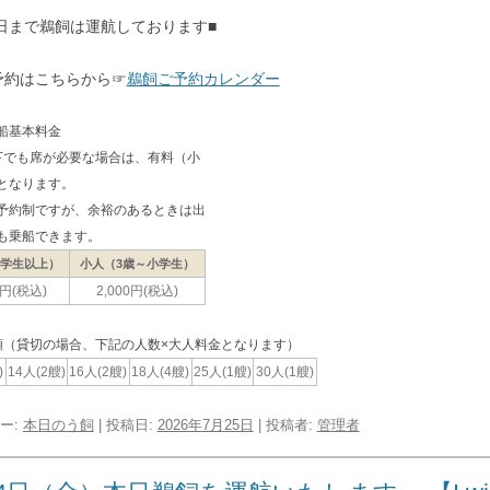
0日まで鵜飼は運航しております■
予約はこちらから☞
鵜飼ご予約カレンダー
船基本料金
下でも席が必要な場合は、有料（小
となります。
予約制ですが、余裕のあるときは出
も乗船できます。
中学生以上）
小人（3歳～小学生）
0円(税込)
2,000円(税込)
類（貸切の場合、下記の人数×大人料金となります）
)
14人(2艘)
16人(2艘)
18人(4艘)
25人(1艘)
30人(1艘)
ー:
本日のう飼
| 投稿日:
2026年7月25日
|
投稿者:
管理者