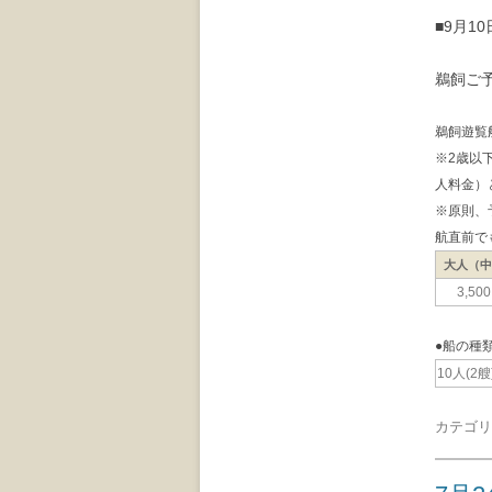
■9月1
鵜飼ご
鵜飼遊覧
※2歳以
人料金）
※原則、
航直前で
大人（
3,50
●船の種
10人(2艘
カテゴリ