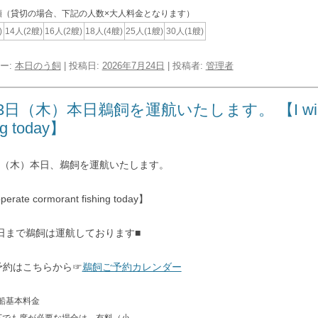
類（貸切の場合、下記の人数×大人料金となります）
)
14人(2艘)
16人(2艘)
18人(4艘)
25人(1艘)
30人(1艘)
ー:
本日のう飼
| 投稿日:
2026年7月24日
|
投稿者:
管理者
3日（木）本日鵜飼を運航いたします。 【I will oper
ng today】
3日（木）本日、鵜飼を運航いたします。
operate cormorant fishing today】
0日まで鵜飼は運航しております■
予約はこちらから☞
鵜飼ご予約カレンダー
船基本料金