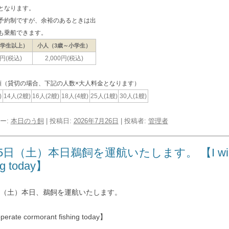
となります。
予約制ですが、余裕のあるときは出
も乗船できます。
中学生以上）
小人（3歳～小学生）
0円(税込)
2,000円(税込)
類（貸切の場合、下記の人数×大人料金となります）
)
14人(2艘)
16人(2艘)
18人(4艘)
25人(1艘)
30人(1艘)
ー:
本日のう飼
| 投稿日:
2026年7月26日
|
投稿者:
管理者
5日（土）本日鵜飼を運航いたします。 【I will oper
ng today】
5日（土）本日、鵜飼を運航いたします。
operate cormorant fishing today】