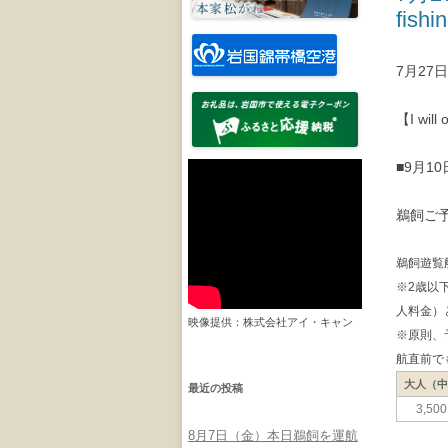
fishi
7月2
【I will 
■9月1
鵜飼ご
鵜飼遊覧
※2歳以
人料金）
映像提供：株式会社アイ・キャン
※原則、
航直前で
大人（
最近の投稿
3,50
8月7日（金）本日鵜飼を運航