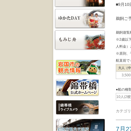
■9月1
鵜飼ご
鵜飼遊覧
※2歳以
人料金）
※原則、
航直前で
大人（
3,50
●船の種
10人(2艘
カテゴリ
7月2