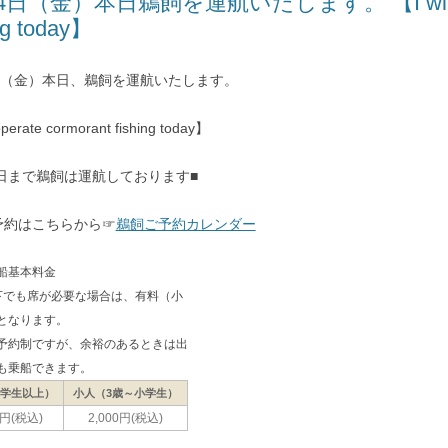
4日（金）本日鵜飼を運航いたします。 【I will oper
ng today】
4日（金）本日、鵜飼を運航いたします。
operate cormorant fishing today】
0日まで鵜飼は運航しております■
予約はこちらから☞
鵜飼ご予約カレンダー
船基本料金
下でも席が必要な場合は、有料（小
となります。
予約制ですが、余裕のあるときは出
も乗船できます。
中学生以上）
小人（3歳～小学生）
0円(税込)
2,000円(税込)