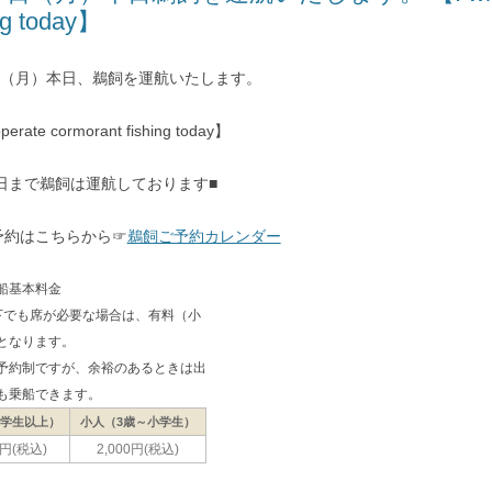
ng today】
7日（月）本日、鵜飼を運航いたします。
operate cormorant fishing today】
0日まで鵜飼は運航しております■
予約はこちらから☞
鵜飼ご予約カレンダー
船基本料金
下でも席が必要な場合は、有料（小
となります。
予約制ですが、余裕のあるときは出
も乗船できます。
中学生以上）
小人（3歳～小学生）
0円(税込)
2,000円(税込)