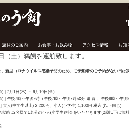
コンテンツへ移動
遊覧のご案内
お食事・お飲み物
アクセス情報
お知
7日（土）鵜飼を運航致します。
は、新型コロナウイルス感染予防のため、ご乗船者のご予約がない日は実
間 ] 7月1日(木) ～ 9月10日(金)
時間 ] 午後7時～午後9時（午後7時～午後7時50分 遊 覧 、午後8時～午後9
 ] 大人(中学生以上) 2,200円、小人(小学生) 1,100円 税込 (以下同じ)
未満は2名様で1名分の小人(小学生)料金をいただきます(2歳以下は無料
船