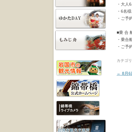
・大人
・6名
・ご予
■乗 合 
・乗合
・ご予
カテゴリ
投稿ナ
←
8月