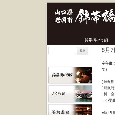
錦帯橋のう飼
8月
検
索:
今年度
で）
[ 運航期
[ 運航
[ 料 金
※小学生
■貸 切 