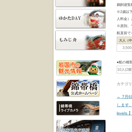
鵜飼遊覧
※2歳以
人料金）
※原則、
航直前で
大人（
3,50
●船の種
10人(2艘
カテゴリ
投稿ナ
←
7月
します。 【T
levels.