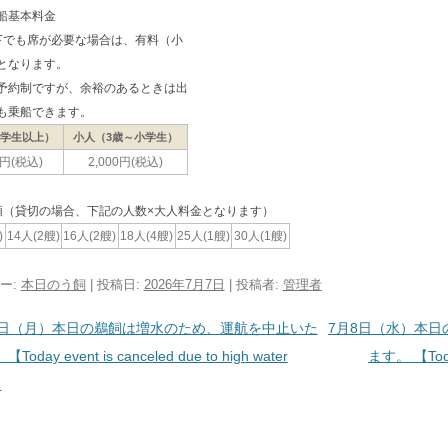
船基本料金
下でも席が必要な場合は、有料（小
となります。
予約制ですが、余裕のあるときは出
も乗船できます。
中学生以上）
小人（3歳～小学生）
0円(税込)
2,000円(税込)
類（貸切の場合、下記の人数×大人料金となります）
)
14人(2艘)
16人(2艘)
18人(4艘)
25人(1艘)
30人(1艘)
ー:
本日のう飼
| 投稿日:
2026年7月7日
|
投稿者:
管理者
ビゲーション
6日（月）本日の鵜飼は増水のため、運航を中止いた
7月8日（水）本
oday event is canceled due to high water
ます。 【Today 
】