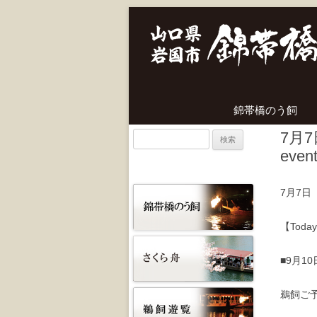
錦帯橋のう飼
7月
検
event
索:
7月7
【Today 
■9月1
鵜飼ご