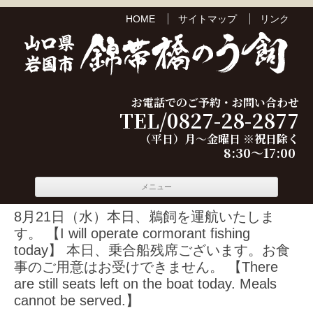
HOME
サイトマップ
リンク
お電話でのご予約・お問い合わせ
TEL/0827-28-2877
（平日）月～金曜日 ※祝日除く
8:30～17:00
コンテ
メニュー
ンツへ
移動
8月21日（水）本日、鵜飼を運航いたしま
す。 【I will operate cormorant fishing
today】 本日、乗合船残席ございます。お食
事のご用意はお受けできません。 【There
are still seats left on the boat today. Meals
cannot be served.】