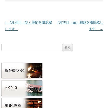
投稿ナビゲーション
←
7月28日（水）鵜飼を運航致
7月30日（金）鵜飼を運航致し
します。
ます。
→
検
索: