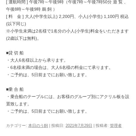
[ 運航時間 ] 午後7時～午後9時（午後7時～午後7時50分 遊 覧 、
午後8時～午後9時 鵜 飼 ）
[ 料 金 ] 大人(中学生以上) 2,200円、小人(小学生) 1,100円 税込
(以下同じ)
※小学生未満は2名様で1名分の小人(小学生)料金をいただきます
(2歳以下は無料)。
■貸 切 船
・大人6名様以上から承ります。
・6名様未満の場合は、大人6名様の料金にて承ります。
・ご予約は、5日前までにお願い致します。
■乗 合 船
・乗合船のテーブルには、お客様のグループ別にアクリル板を設
置致します。
・ご予約は、5日前までにお願い致します。
カテゴリー:
本日のう飼
| 投稿日:
2021年7月29日
|
投稿者:
管理者