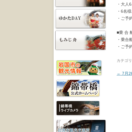
・大人
・6名
・ご予
■乗 合 
・乗合
・ご予
カテゴリ
投稿ナ
←
7月