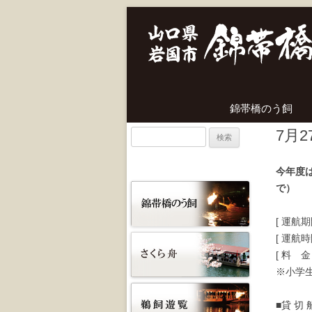
錦帯橋のう飼
7月
検
索:
今年度
で）
[ 運航期
[ 運航
[ 料 金
※小学生
■貸 切 