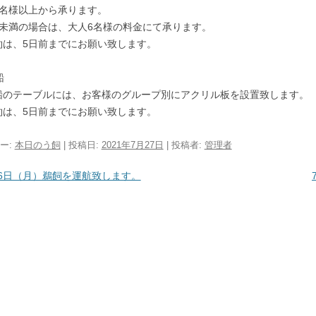
6名様以上から承ります。
様未満の場合は、大人6名様の料金にて承ります。
約は、5日前までにお願い致します。
船
船のテーブルには、お客様のグループ別にアクリル板を設置致します。
約は、5日前までにお願い致します。
ー:
本日のう飼
| 投稿日:
2021年7月27日
|
投稿者:
管理者
ビゲーション
26日（月）鵜飼を運航致します。