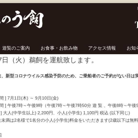
コンテンツへ移動
遊覧のご案内
お食事・お飲み物
アクセス情報
お知
27日（火）鵜飼を運航致します。
は、新型コロナウイルス感染予防のため、ご乗船者のご予約がない日は実
間 ] 7月1日(木) ～ 9月10日(金)
時間 ] 午後7時～午後9時（午後7時～午後7時50分 遊 覧 、午後8時～午後9
 ] 大人(中学生以上) 2,200円、小人(小学生) 1,100円 税込 (以下同じ)
未満は2名様で1名分の小人(小学生)料金をいただきます(2歳以下は無料
船