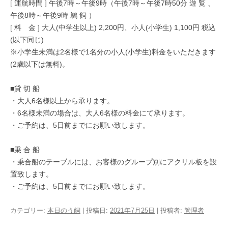
[ 運航時間 ] 午後7時～午後9時（午後7時～午後7時50分 遊 覧 、
午後8時～午後9時 鵜 飼 ）
[ 料 金 ] 大人(中学生以上) 2,200円、小人(小学生) 1,100円 税込
(以下同じ)
※小学生未満は2名様で1名分の小人(小学生)料金をいただきます
(2歳以下は無料)。
■貸 切 船
・大人6名様以上から承ります。
・6名様未満の場合は、大人6名様の料金にて承ります。
・ご予約は、5日前までにお願い致します。
■乗 合 船
・乗合船のテーブルには、お客様のグループ別にアクリル板を設
置致します。
・ご予約は、5日前までにお願い致します。
カテゴリー:
本日のう飼
| 投稿日:
2021年7月25日
|
投稿者:
管理者