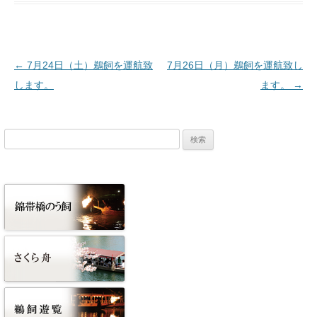
投稿ナビゲーション
←
7月24日（土）鵜飼を運航致
7月26日（月）鵜飼を運航致し
します。
ます。
→
検
索: