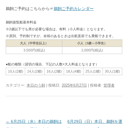
鵜飼ご予約はこちらから☞
鵜飼ご予約カレンダー
鵜飼遊覧船基本料金
※2歳以下でも席が必要な場合は、有料（小人料金）となります。
※原則、予約制ですが、余裕のあるときは出航直前でも乗船できます。
大人（中学生以上）
小人（3歳～小学生）
3,500円(税込)
2,000円(税込)
●船の種類（貸切の場合、下記の人数×大人料金となります）
10人(2艘)
14人(2艘)
16人(2艘)
18人(4艘)
25人(1艘)
30人(1艘)
カテゴリー:
本日のう飼
| 投稿日:
2025年6月27日
|
投稿者:
管理者
投稿ナビゲーション
←
6月25日（水）本日の鵜飼は
6月29日（日）本日、鵜飼を運