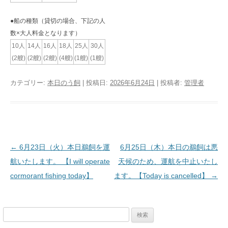
●船の種類（貸切の場合、下記の人
数×大人料金となります）
10人
14人
16人
18人
25人
30人
(2艘)
(2艘)
(2艘)
(4艘)
(1艘)
(1艘)
カテゴリー:
本日のう飼
| 投稿日:
2026年6月24日
|
投稿者:
管理者
投稿ナビゲーション
←
6月23日（火）本日鵜飼を運
6月25日（木）本日の鵜飼は悪
航いたします。 【I will operate
天候のため、運航を中止いたし
cormorant fishing today】
ます。【Today is cancelled】
→
検
索: