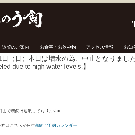
コンテンツへ移動
遊覧のご案内
お食事・お飲み物
アクセス情報
お知
1日（日）本日は増水の為、中止となりました。 【To
led due to high water levels.】
0日まで鵜飼は運航しております■
予約はこちらから☞
鵜飼ご予約カレンダー