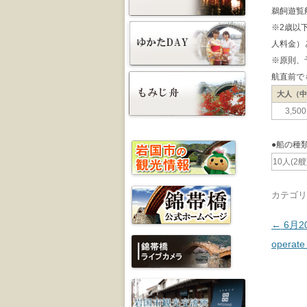
鵜飼遊覧
※2歳以
人料金）
※原則、
航直前で
大人（
3,50
●船の種
10人(2艘
カテゴリ
投稿ナ
←
6月2
operate