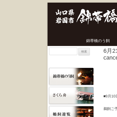
錦帯橋のう飼
6月2
検
cance
索:
■9月1
鵜飼ご