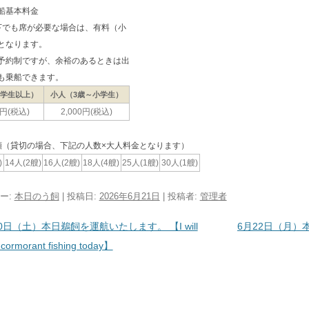
船基本料金
下でも席が必要な場合は、有料（小
となります。
予約制ですが、余裕のあるときは出
も乗船できます。
中学生以上）
小人（3歳～小学生）
0円(税込)
2,000円(税込)
類（貸切の場合、下記の人数×大人料金となります）
)
14人(2艘)
16人(2艘)
18人(4艘)
25人(1艘)
30人(1艘)
ー:
本日のう飼
| 投稿日:
2026年6月21日
|
投稿者:
管理者
ビゲーション
0日（土）本日鵜飼を運航いたします。 【I will
6月22日（月
 cormorant fishing today】