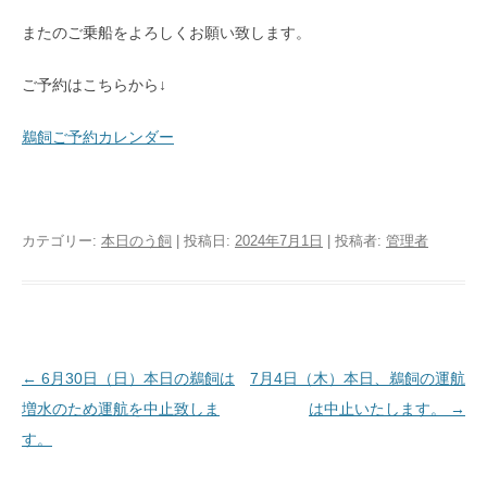
またのご乗船をよろしくお願い致します。
ご予約はこちらから↓
鵜飼ご予約カレンダー
カテゴリー:
本日のう飼
| 投稿日:
2024年7月1日
|
投稿者:
管理者
投稿ナビゲーション
←
6月30日（日）本日の鵜飼は
7月4日（木）本日、鵜飼の運航
増水のため運航を中止致しま
は中止いたします。
→
す。