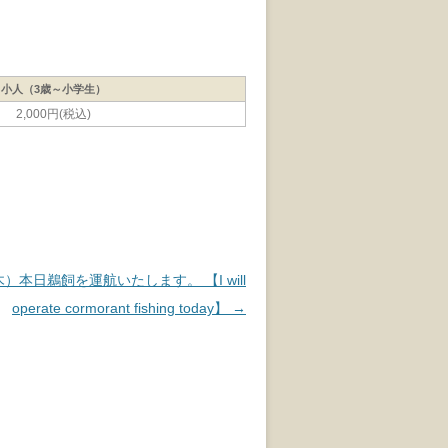
小人（3歳～小学生）
2,000円(税込)
木）本日鵜飼を運航いたします。 【I will
operate cormorant fishing today】
→