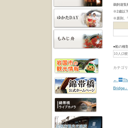
鵜飼遊覧
※2歳以
※原則、
●船の種
10人(2艘
カテゴリ
投稿ナ
←
Th
Bridge』