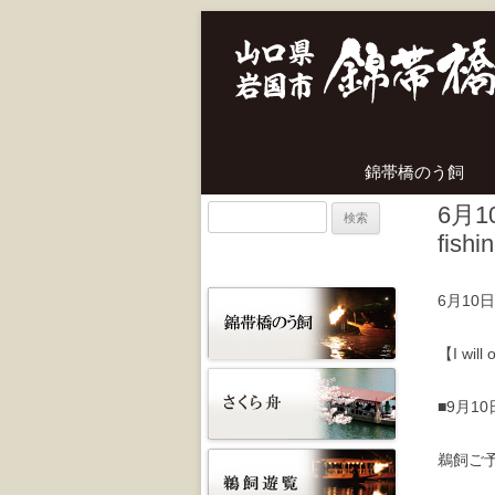
錦帯橋のう飼
6月1
検
fishi
索:
6月1
【I will 
■9月1
鵜飼ご