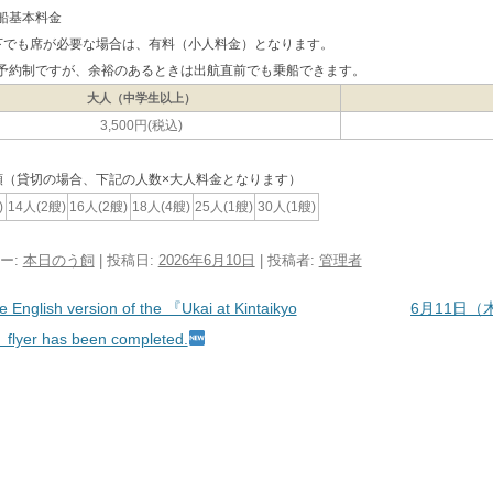
船基本料金
下でも席が必要な場合は、有料（小人料金）となります。
予約制ですが、余裕のあるときは出航直前でも乗船できます。
大人（中学生以上）
3,500円(税込)
類（貸切の場合、下記の人数×大人料金となります）
)
14人(2艘)
16人(2艘)
18人(4艘)
25人(1艘)
30人(1艘)
ー:
本日のう飼
| 投稿日:
2026年6月10日
|
投稿者:
管理者
ビゲーション
e English version of the 『Ukai at Kintaikyo
6月11日（
 flyer has been completed.