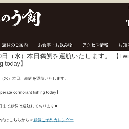
コンテンツへ移動
遊覧のご案内
お食事・お飲み物
アクセス情報
お知
0日（水）本日鵜飼を運航いたします。 【I will oper
ng today】
0日（水）本日、鵜飼を運航いたします。
operate cormorant fishing today】
0日まで鵜飼は運航しております■
予約はこちらから☞
鵜飼ご予約カレンダー