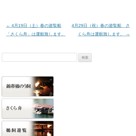
投稿ナビゲーション
←
4月19日（土）春の遊覧船
4月29日（祝）春の遊覧船 さ
「さくら舟」は運航致します。
くら舟は運航致します。
→
検
索: