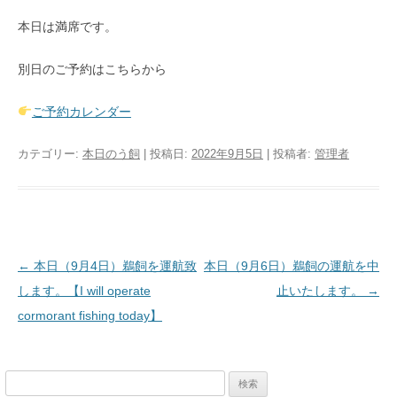
本日は満席です。
別日のご予約はこちらから
ご予約カレンダー
カテゴリー:
本日のう飼
| 投稿日:
2022年9月5日
|
投稿者:
管理者
投稿ナビゲーション
←
本日（9月4日）鵜飼を運航致
本日（9月6日）鵜飼の運航を中
します。【I will operate
止いたします。
→
cormorant fishing today】
検