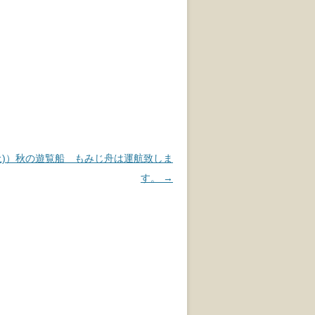
(土)）秋の遊覧船 もみじ舟は運航致しま
す。
→