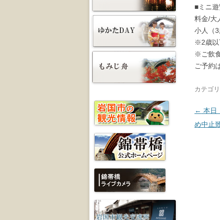
■ミニ遊
料金/大
小人（3
※2歳
※ご飲
ご予約
カテゴリ
投稿ナ
←
本日
め中止