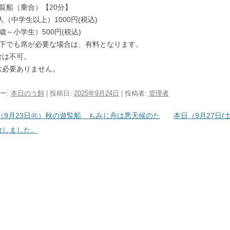
覧船（乗合）【20分】
人（中学生以上）1000円(税込)
歳～小学生）500円(税込)
以下でも席が必要な場合は、有料となります。
食は不可。
は必要ありません。
ー:
本日のう飼
| 投稿日:
2025年9月24日
|
投稿者:
管理者
ビゲーション
（9月23日㊗）秋の遊覧船 もみじ舟は悪天候のた
本日（9月27日
致しました。