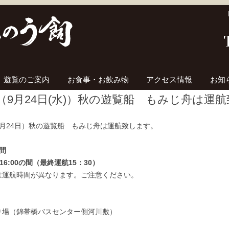
コンテンツへ移動
遊覧のご案内
お食事・お飲み物
アクセス情報
お知
（9月24日(水)）秋の遊覧船 もみじ舟は運
9月24日）秋の遊覧船 もみじ舟は運航致します。
間
～16:00の間（最終運航15：30）
は運航時間が異なります。ご注意ください。
り場（錦帯橋バスセンター側河川敷）