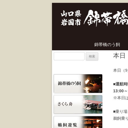
錦帯橋のう飼
本日
検
索:
本日（
■運航時
13:00
※本日
■乗り場
鵜飼乗