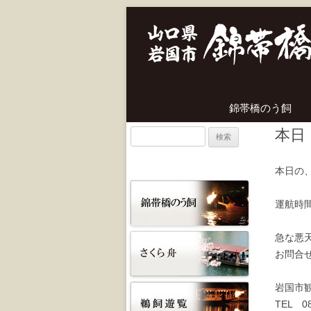
錦帯橋のう飼
本日
検
索:
本日の
運航時間
急な悪
お問合
岩国市
TEL 08