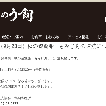
コンテンツへ移動
遊覧のご案内
お食事・お飲み物
アクセス情報
お知
（9月23日）秋の遊覧船 もみじ舟の運航に
、錦帯橋 秋の遊覧船「もみじ舟」は、運航致します。
：11時から13時30分（最終運航）
天候で中止になる場合もございます。
せは鵜飼事務所までお願い致します。
観光協会 鵜飼事務所
27-28-2877