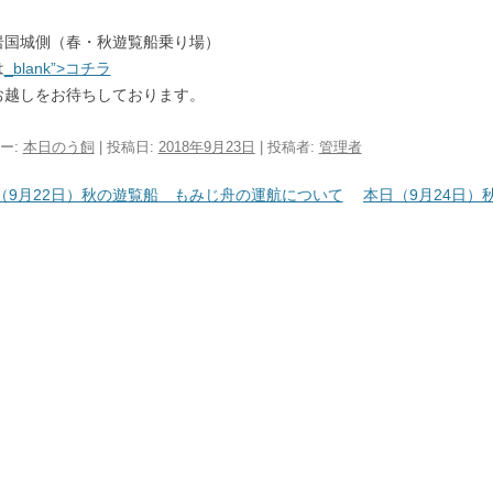
岩国城側（春・秋遊覧船乗り場）
は
_blank”>コチラ
お越しをお待ちしております。
ー:
本日のう飼
| 投稿日:
2018年9月23日
|
投稿者:
管理者
ビゲーション
（9月22日）秋の遊覧船 もみじ舟の運航について
本日（9月24日