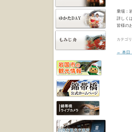
乗場：
詳しく
皆様の
カテゴリ
投稿ナ
←
本日