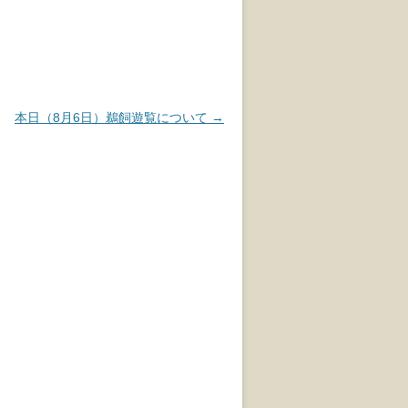
本日（8月6日）鵜飼遊覧について
→