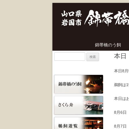
錦帯橋のう飼
本日
検
索:
本日8
鵜飼は
本日は
8月6日
8月7