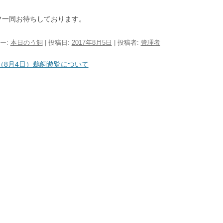
フ一同お待ちしております。
ー:
本日のう飼
| 投稿日:
2017年8月5日
|
投稿者:
管理者
ビゲーション
（8月4日）鵜飼遊覧について