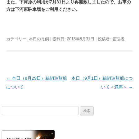
また、下河原の利用が7月31日より再開致しましたので、お車の
方は下河原駐車場をご利用ください。
カテゴリー:
本日のう飼
| 投稿日:
2018年8月31日
|
投稿者:
管理者
投稿ナビゲーション
←
本日（8月29日）鵜飼遊覧船
本日（9月1日）鵜飼遊覧船につ
について
いて＜満席＞
→
検
索: