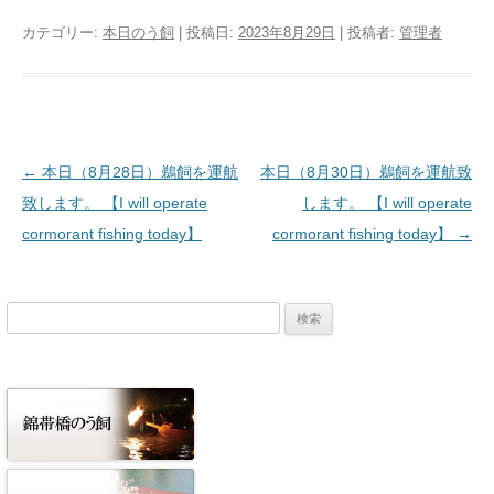
カテゴリー:
本日のう飼
| 投稿日:
2023年8月29日
|
投稿者:
管理者
投稿ナビゲーション
←
本日（8月28日）鵜飼を運航
本日（8月30日）鵜飼を運航致
致します。 【I will operate
します。 【I will operate
cormorant fishing today】
cormorant fishing today】
→
検
索: