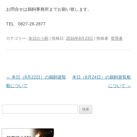
お問合せは鵜飼事務所までお願い致します。
TEL 0827-28-2877
カテゴリー:
本日のう飼
| 投稿日:
2016年8月23日
|
投稿者:
管理者
投稿ナビゲーション
←
本日（8月22日）の鵜飼遊覧
本日（8月24日）の鵜飼遊覧船
船について
について
→
検
索: