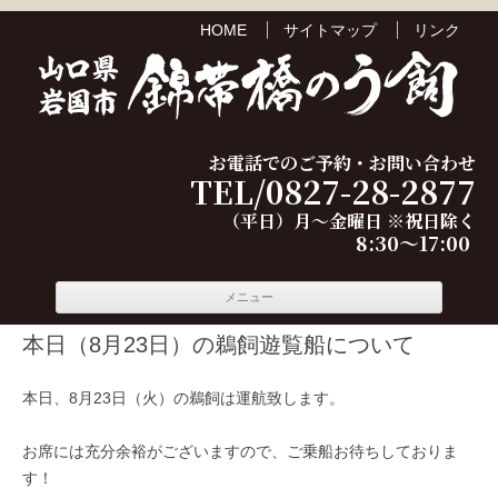
HOME
サイトマップ
リンク
お電話でのご予約・お問い合わせ
TEL/0827-28-2877
（平日）月～金曜日 ※祝日除く
8:30～17:00
コンテ
メニュー
ンツへ
移動
本日（8月23日）の鵜飼遊覧船について
本日、8月23日（火）の鵜飼は運航致します。
お席には充分余裕がございますので、ご乗船お待ちしておりま
す！