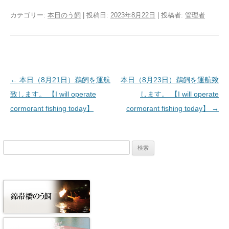
カテゴリー:
本日のう飼
| 投稿日:
2023年8月22日
|
投稿者:
管理者
投稿ナビゲーション
←
本日（8月21日）鵜飼を運航
本日（8月23日）鵜飼を運航致
致します。 【I will operate
します。 【I will operate
cormorant fishing today】
cormorant fishing today】
→
検
索: