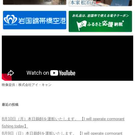
映像提供：株式会社アイ・キャン
最近の投稿
8月10日（月）本日鵜飼を運航いたします。 【I will operate cormorant
fishing today】
8月9日（日）本日鵜飼を運航いたします。 【I will operate cormorant