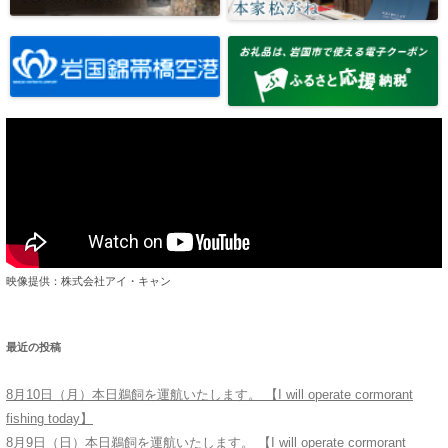
映像提供：株式会社アイ・キャン
最近の投稿
8月10日（月）本日鵜飼を運航いたします。 【I will operate cormorant
fishing today】
8月9日（日）本日鵜飼を運航いたします。 【I will operate cormorant