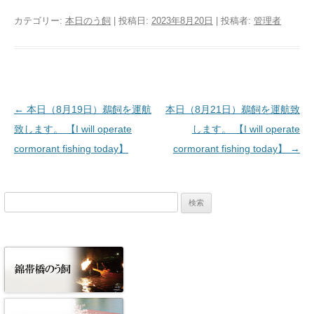
カテゴリー:
本日のう飼
| 投稿日:
2023年8月20日
|
投稿者:
管理者
投稿ナビゲーション
←
本日（8月19日）鵜飼を運航
本日（8月21日）鵜飼を運航致
致します。 【I will operate
します。 【I will operate
cormorant fishing today】
cormorant fishing today】
→
検
索: