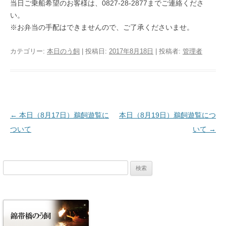
当日ご乗船希望のお客様は、0827-28-2877までご連絡くださ
い。
※お弁当の手配はできませんので、ご了承くださいませ。
カテゴリー:
本日のう飼
| 投稿日:
2017年8月18日
|
投稿者:
管理者
投稿ナビゲーション
←
本日（8月17日）鵜飼遊覧に
本日（8月19日）鵜飼遊覧につ
ついて
いて
→
検
索: