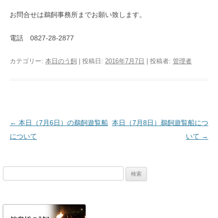
お問合せは鵜飼事務所までお願い致します。
電話 0827-28-2877
カテゴリー:
本日のう飼
| 投稿日:
2016年7月7日
|
投稿者:
管理者
投稿ナビゲーション
←
本日（7月6日）の鵜飼遊覧船
本日（7月8日）鵜飼遊覧船につ
について
いて
→
検
索: