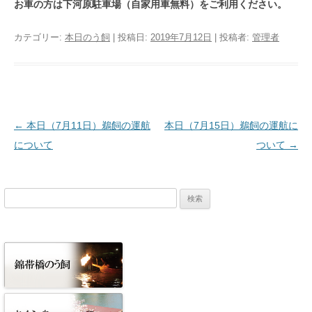
お車の方は下河原駐車場（自家用車無料）をご利用ください。
カテゴリー:
本日のう飼
| 投稿日:
2019年7月12日
|
投稿者:
管理者
投稿ナビゲーション
←
本日（7月11日）鵜飼の運航
本日（7月15日）鵜飼の運航に
について
ついて
→
検
索: