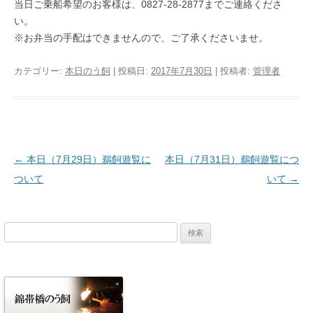
当日ご乗船希望のお客様は、0827-28-2877までご連絡くださ
い。
※お弁当の手配はできませんので、ご了承くださいませ。
カテゴリー:
本日のう飼
| 投稿日:
2017年7月30日
|
投稿者:
管理者
投稿ナビゲーション
←
本日（7月29日）鵜飼遊覧に
本日（7月31日）鵜飼遊覧につ
ついて
いて
→
検
索: