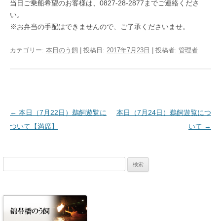
当日ご乗船希望のお客様は、0827-28-2877までご連絡くださ
い。
※お弁当の手配はできませんので、ご了承くださいませ。
カテゴリー:
本日のう飼
| 投稿日:
2017年7月23日
|
投稿者:
管理者
投稿ナビゲーション
←
本日（7月22日）鵜飼遊覧に
本日（7月24日）鵜飼遊覧につ
ついて【満席】
いて
→
検
索: