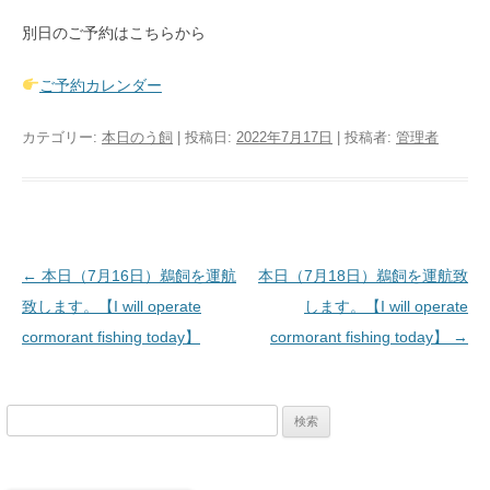
別日のご予約はこちらから
ご予約カレンダー
カテゴリー:
本日のう飼
| 投稿日:
2022年7月17日
|
投稿者:
管理者
投稿ナビゲーション
←
本日（7月16日）鵜飼を運航
本日（7月18日）鵜飼を運航致
致します。【I will operate
します。【I will operate
cormorant fishing today】
cormorant fishing today】
→
検
索: