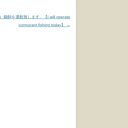
鵜飼を運航致します。【I will operate
cormorant fishing today】
→