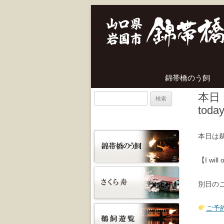
錦帯橋のう飼
本日（
検
toda
索:
本日は
【I will 
別日の
ご予