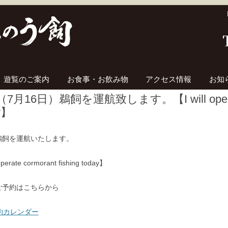
コンテンツへ移動
遊覧のご案内
お食事・お飲み物
アクセス情報
お知
7月16日）鵜飼を運航致します。【I will operate c
y】
鵜飼を運航いたします。
operate cormorant fishing today】
ご予約はこちらから
約カレンダー