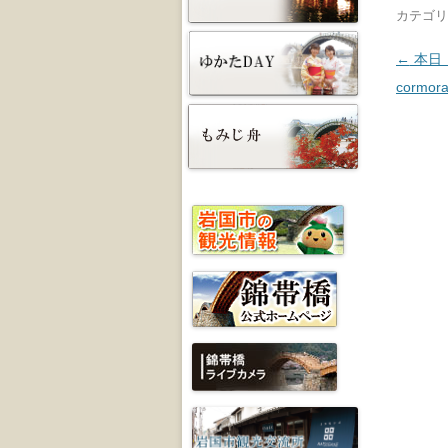
カテゴリ
投稿ナ
←
本日（
cormora