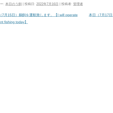
ー:
本日のう飼
| 投稿日:
2022年7月16日
|
投稿者:
管理者
ビゲーション
7月15日）鵜飼を運航致します。【I will operate
本日（7月17日）
nt fishing today】