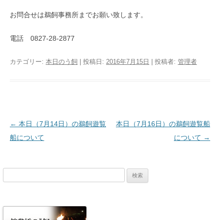
お問合せは鵜飼事務所までお願い致します。
電話 0827-28-2877
カテゴリー:
本日のう飼
| 投稿日:
2016年7月15日
|
投稿者:
管理者
投稿ナビゲーション
←
本日（7月14日）の鵜飼遊覧
本日（7月16日）の鵜飼遊覧船
船について
について
→
検
索: