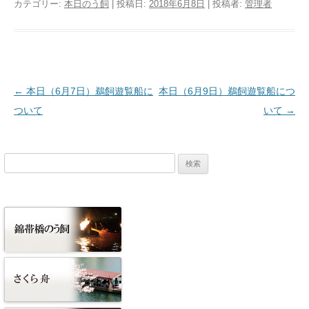
カテゴリー:
本日のう飼
| 投稿日:
2018年6月8日
|
投稿者:
管理者
投稿ナビゲーション
←
本日（6月7日）鵜飼遊覧船に
本日（6月9日）鵜飼遊覧船につ
ついて
いて
→
検
索: