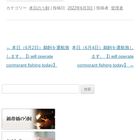
カテゴリー:
本日のう飼
| 投稿日:
2022年6月3日
|
投稿者:
管理者
投稿ナビゲーション
←
本日（6月2日）鵜飼を運航致
本日（6月4日）鵜飼を運航致し
します。【I will operate
ます。【I will operate
cormorant fishing today】
cormorant fishing today】
→
検
索: