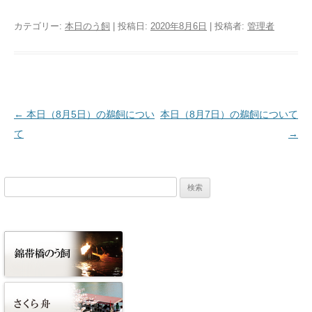
カテゴリー:
本日のう飼
| 投稿日:
2020年8月6日
|
投稿者:
管理者
投稿ナビゲーション
←
本日（8月5日）の鵜飼につい
本日（8月7日）の鵜飼について
て
→
検
索: