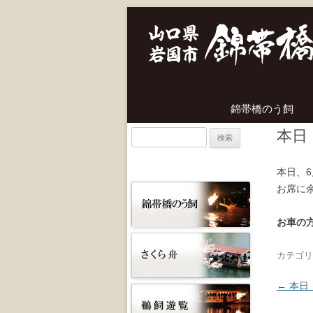
錦帯橋のう飼
本日
検
索:
本日、
お席に余
お車の
カテゴリ
投稿ナ
←
本日