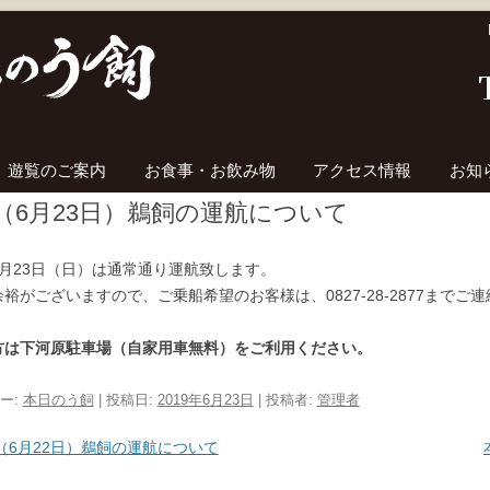
コンテンツへ移動
遊覧のご案内
お食事・お飲み物
アクセス情報
お知
（6月23日）鵜飼の運航について
6月23日（日）は通常通り運航致します。
裕がございますので、ご乗船希望のお客様は、0827-28-2877までご
方は下河原駐車場（自家用車無料）をご利用ください。
ー:
本日のう飼
| 投稿日:
2019年6月23日
|
投稿者:
管理者
ビゲーション
（6月22日）鵜飼の運航について