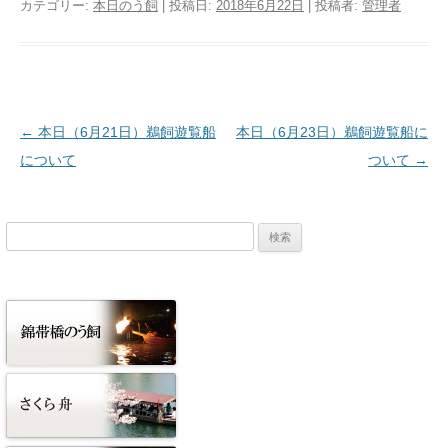
カテゴリー:
本日のう飼
| 投稿日:
2018年6月22日
|
投稿者:
管理者
投稿ナビゲーション
←
本日（6月21日）鵜飼遊覧船
本日（6月23日）鵜飼遊覧船に
について
ついて
→
検
索: