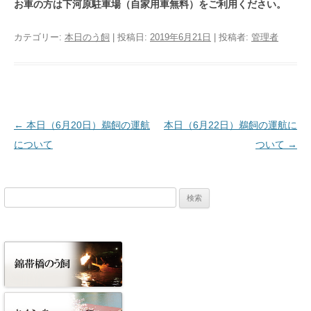
お車の方は下河原駐車場（自家用車無料）をご利用ください。
カテゴリー:
本日のう飼
| 投稿日:
2019年6月21日
|
投稿者:
管理者
投稿ナビゲーション
←
本日（6月20日）鵜飼の運航
本日（6月22日）鵜飼の運航に
について
ついて
→
検
索: