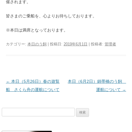
催されます。
皆さまのご乗船を、心よりお待ちしております。
※本日は満席となっております。
カテゴリー:
本日のう飼
| 投稿日:
2019年6月1日
|
投稿者:
管理者
投稿ナビゲーション
←
本日（5月26日）春の遊覧
本日（6月2日）錦帯橋のう飼
船 さくら舟の運航について
運航について
→
検
索: