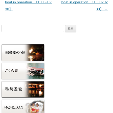
boat in operation 11: 00-16:
boat in operation 11: 00-16:
30】
30】
→
検
索: