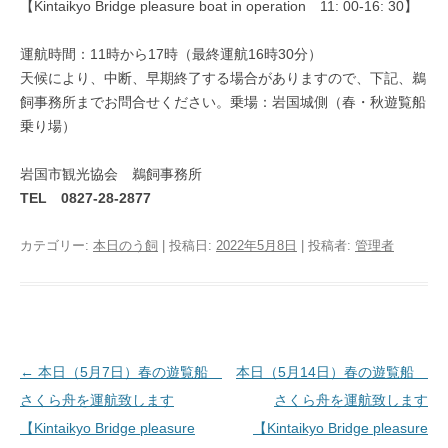
【Kintaikyo Bridge pleasure boat in operation 11: 00-16: 30】
運航時間：11時から17時（最終運航16時30分）
天候により、中断、早期終了する場合がありますので、下記、鵜
飼事務所までお問合せください。乗場：岩国城側（春・秋遊覧船
乗り場）
岩国市観光協会 鵜飼事務所
TEL
0827-28-2877
カテゴリー:
本日のう飼
| 投稿日:
2022年5月8日
|
投稿者:
管理者
投稿ナビゲーション
←
本日（5月7日）春の遊覧船
本日（5月14日）春の遊覧船
さくら舟を運航致します
さくら舟を運航致します
【Kintaikyo Bridge pleasure
【Kintaikyo Bridge pleasure