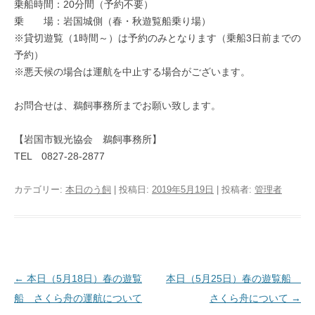
乗船時間：20分間（予約不要）
乗 場：岩国城側（春・秋遊覧船乗り場）
※貸切遊覧（1時間～）は予約のみとなります（乗船3日前までの
予約）
※悪天候の場合は運航を中止する場合がございます。
お問合せは、鵜飼事務所までお願い致します。
【岩国市観光協会 鵜飼事務所】
TEL 0827-28-2877
カテゴリー:
本日のう飼
| 投稿日:
2019年5月19日
|
投稿者:
管理者
投稿ナビゲーション
←
本日（5月18日）春の遊覧
本日（5月25日）春の遊覧船
船 さくら舟の運航について
さくら舟について
→