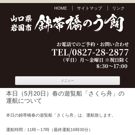
HOME
サイトマップ
リンク
お電話でのご予約・お問い合わせ
TEL/0827-28-2877
（平日）月～金曜日 ※祝日除く
8:30～17:00
コンテ
メニュー
ンツへ
移動
本日（5月20日）春の遊覧船「さくら舟」の
運航について
本日の錦帯橋春の遊覧船「さくら舟」は、運航致します。
運航時間：11時～17時（最終運航16時30分）