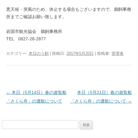
悪天候・突風のため、休止する場合もございますので、鵜飼事務
所までご確認お願い致します。
岩国市観光協会 鵜飼事務所
TEL 0827-28-2877
カテゴリー:
本日のう飼
| 投稿日:
2017年5月20日
|
投稿者:
管理者
投稿ナビゲーション
←
本日（5月14日）春の遊覧船
本日（5月21日）春の遊覧船
「さくら舟」の運航について
「さくら舟」の運航について
→
検
索: