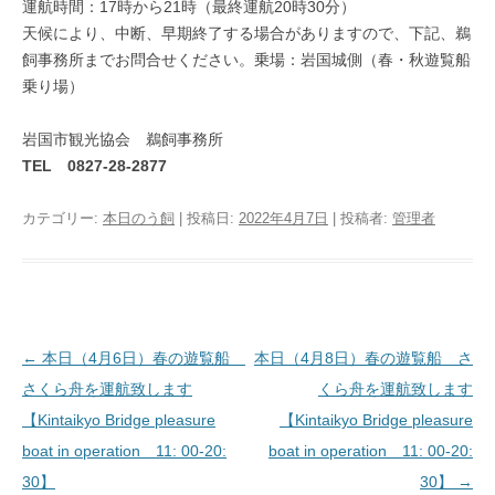
運航時間：17時から21時（最終運航20時30分）
天候により、中断、早期終了する場合がありますので、下記、鵜
飼事務所までお問合せください。乗場：岩国城側（春・秋遊覧船
乗り場）
岩国市観光協会 鵜飼事務所
TEL
0827-28-2877
カテゴリー:
本日のう飼
| 投稿日:
2022年4月7日
|
投稿者:
管理者
投稿ナビゲーション
←
本日（4月6日）春の遊覧船
本日（4月8日）春の遊覧船 さ
さくら舟を運航致します
くら舟を運航致します
【Kintaikyo Bridge pleasure
【Kintaikyo Bridge pleasure
boat in operation 11: 00-20:
boat in operation 11: 00-20:
30】
30】
→