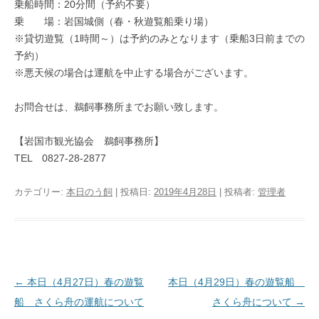
乗船時間：20分間（予約不要）
乗 場：岩国城側（春・秋遊覧船乗り場）
※貸切遊覧（1時間～）は予約のみとなります（乗船3日前までの
予約）
※悪天候の場合は運航を中止する場合がございます。
お問合せは、鵜飼事務所までお願い致します。
【岩国市観光協会 鵜飼事務所】
TEL 0827-28-2877
カテゴリー:
本日のう飼
| 投稿日:
2019年4月28日
|
投稿者:
管理者
投稿ナビゲーション
←
本日（4月27日）春の遊覧
本日（4月29日）春の遊覧船
船 さくら舟の運航について
さくら舟について
→