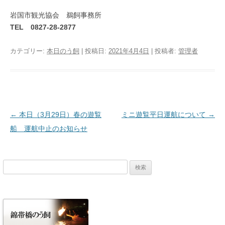
岩国市観光協会 鵜飼事務所
TEL 0827-28-2877
カテゴリー:
本日のう飼
| 投稿日:
2021年4月4日
|
投稿者:
管理者
投稿ナビゲーション
←
本日（3月29日）春の遊覧
ミニ遊覧平日運航について
→
船 運航中止のお知らせ
検
索: