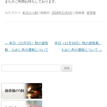
またのご利用お待ちしております。
カテゴリー:
本日のう飼
| 投稿日:
2018年11月4日
|
投稿者:
管理者
投稿ナビゲーション
←
本日（11月3日）秋の遊覧
本日（11月10日）秋の遊覧船
船 もみじ舟の運航について
もみじ舟の運航について
→
検
索: