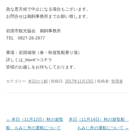
急な悪天候で中止になる場合もございます。
お問合せは鵜飼事務所までお願い致します。
岩国市観光協会 鵜飼事務所
TEL 0827-28-2877
乗場：岩国城側（春・秋遊覧船乗り場）
詳しくは_blank”>コチラ
皆様のお越しをお待ちしております。
カテゴリー:
本日のう飼
| 投稿日:
2017年11月13日
|
投稿者:
管理者
投稿ナビゲーション
←
本日（11月12日）秋の遊覧
本日（11月14日）秋の遊覧船
船 もみじ舟の運航について
もみじ舟の運航について
→