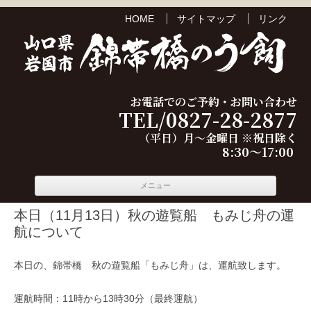
HOME
サイトマップ
リンク
お電話でのご予約・お問い合わせ
TEL/0827-28-2877
（平日）月～金曜日 ※祝日除く
8:30～17:00
コンテ
メニュー
ンツへ
移動
本日（11月13日）秋の遊覧船 もみじ舟の運
航について
本日の、錦帯橋 秋の遊覧船「もみじ舟」は、運航致します。
運航時間：11時から13時30分（最終運航）