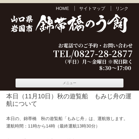
HOME
サイトマップ
リンク
お電話でのご予約・お問い合わせ
TEL/0827-28-2877
（平日）月～金曜日 ※祝日除く
8:30～17:00
コンテ
メニュー
ンツへ
移動
本日（11月10日）秋の遊覧船 もみじ舟の運
航について
本日の、錦帯橋 秋の遊覧船「もみじ舟」は、運航致します。
運航時間：11時から14時（最終運航13時30分）