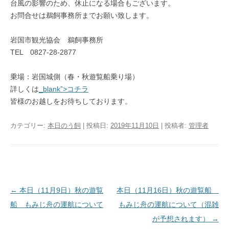
台風の影響のため、休止になる場合もございます。
お問合せは鵜飼事務所までお願い致します。
岩国市観光協会 鵜飼事務所
TEL 0827-28-2877
乗場：岩国城側（春・秋遊覧船乗り場）
詳しくは
_blank”>コチラ
皆様のお越しをお待ちしております。
カテゴリー:
本日のう飼
| 投稿日:
2019年11月10日
|
投稿者:
管理者
投稿ナビゲーション
←
本日（11月9日）秋の遊覧
本日（11月16日）秋の遊覧船
船 もみじ舟の運航について
もみじ舟の運航について（混雑
が予想されます）
→