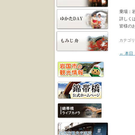
乗場：
詳しくは_
皆様の
カテゴリ
投稿ナ
←
本日