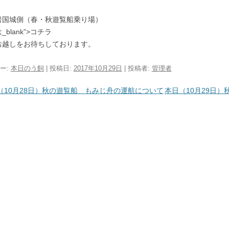
岩国城側（春・秋遊覧船乗り場）
blank”>コチラ
お越しをお待ちしております。
ー:
本日のう飼
| 投稿日:
2017年10月29日
|
投稿者:
管理者
ビゲーション
（10月28日）秋の遊覧船 もみじ舟の運航について
本日（10月29日