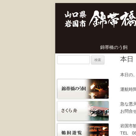
錦帯橋のう飼
本日
検
索:
本日の
運航時間
急な悪
お問合
岩国市
TEL 08