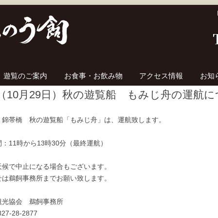
コンテンツへ移動
遊覧のご案内
お食事・お飲み物
アクセス情報
お知
（10月29日）秋の遊覧船 もみじ舟の運航
、錦帯橋 秋の遊覧船「もみじ舟」は、運航致します。
：11時から13時30分（最終運航）
天候で中止になる場合もございます。
せは鵜飼事務所までお願い致します。
観光協会 鵜飼事務所
27-28-2877