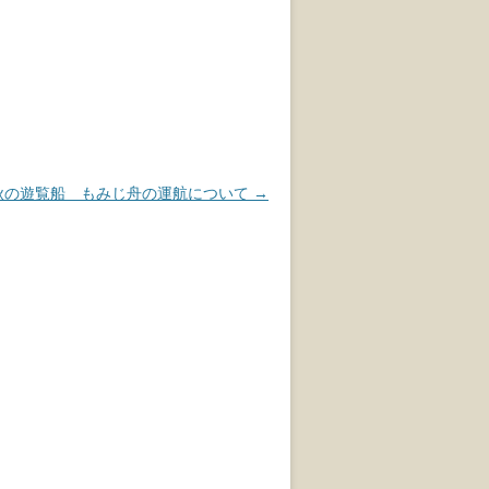
）秋の遊覧船 もみじ舟の運航について
→