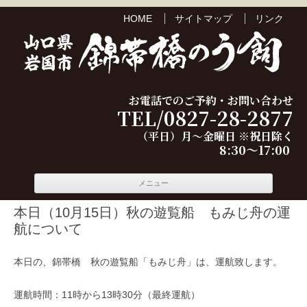
HOME
サイトマップ
リンク
お電話でのご予約・お問い合わせ
TEL/0827-28-2877
（平日）月～金曜日 ※祝日除く
8:30～17:00
コンテ
メニュー
ンツへ
移動
本日（10月15日）秋の遊覧船 もみじ舟の運
航について
本日の、錦帯橋 秋の遊覧船「もみじ舟」は、運航致します。
運航時間：11時から13時30分（最終運航）