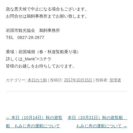
急な悪天候で中止になる場合もございます。
お問合せは鵜飼事務所までお願い致します。
岩国市観光協会 鵜飼事務所
TEL 0827-28-2877
乗場：岩国城側（春・秋遊覧船乗り場）
詳しくは_blank”>コチラ
皆様のお越しをお待ちしております。
カテゴリー:
本日のう飼
| 投稿日:
2017年10月15日
|
投稿者:
管理者
投稿ナビゲーション
←
本日（10月14日）秋の遊覧
本日（10月21日）秋の遊覧船
船 もみじ舟の運航について
もみじ舟の運航について
→